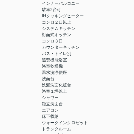
インナーバルコニー
駐車2台可
IHクッキングヒーター
コンロ２口以上
システムキッチン
対面式キッチン
コンロ３口
カウンターキッチン
バス・トイレ別
追焚機能浴室
浴室乾燥機
温水洗浄便座
洗面台
洗髪洗面化粧台
浴室１坪以上
シャワー
独立洗面台
エアコン
床下収納
ウォークインクロゼット
トランクルーム