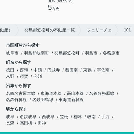
3DK (48.59㎡)
5
万円
不動産）
羽島郡笠松町の不動産一覧
フェリーチェ
101
市区町村から探す
岐阜市
羽島郡岐南町
羽島郡笠松町
羽島市
各務原市
町名から探す
徳田
西鶉
中鶉
円城寺
薮田南
東鶉
宇佐南
米野
須賀
今嶺
沿線から探す
名鉄名古屋本線
東海道本線
高山本線
名鉄各務原線
名鉄竹鼻線
名鉄羽島線
東海道新幹線
駅から探す
岐阜
名鉄岐阜
西岐阜
笠松
柳津
岐南
手力
長森
高田橋
田神