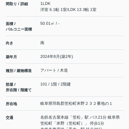
1LDK
間取り / 詳細
洋室 6.1帖 1室
/
LDK 13.3帖 1室
50.01㎡ / -
面積 /
バルコニー面積
南
向き
2024年8月(築2年)
築年月
アパート / 木造
種別 / 建物構造
101 / 1階 / 2階建
部屋 /
所在階 / 階建て
岐阜県
羽島郡笠松町
米野
２３２番地の１
所在地
名鉄名古屋本線
「
笠松
」駅 バス21分 岐阜県
交通
笠松町「米野（笠松町）」 停歩1分