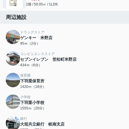
1階 / 50.05㎡ / 1LDK
周辺施設
ドラッグストア
ゲンキー 米野店
95ｍ（2分）
コンビニエンスストア
セブンイレブン 笠松町米野店
434ｍ（6分）
保育園
下羽栗保育所
1420ｍ（18分）
小学校
下羽栗小学校
1555ｍ（20分）
銀行
大垣共立銀行 岐南支店