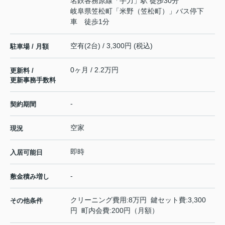
名鉄各務原線
「
手力
」駅 徒歩30分
岐阜県笠松町「米野（笠松町）」バス停下
車 徒歩1分
空有(2台) / 3,300円 (税込)
駐車場 / 月額
0ヶ月 / 2.2万円
更新料 /
更新事務手数料
-
契約期間
空家
現況
即時
入居可能日
-
敷金積み増し
クリーニング費用:8万円 鍵セット費:3,300
その他条件
円 町内会費:200円（月額）