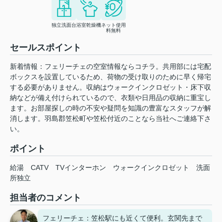
独立洗面台
浴室乾燥機
ネット使用
料無料
セールスポイント
新着情報：フェリーチェの空室情報ならコチラ。共用部には宅配
ボックスを設置しているため、荷物の受け取りのために早く帰宅
する必要がありません。収納はウォークインクロゼット・床下収
納などが備え付けられているので、衣類や日用品の収納に重宝し
ます。お部屋探しの時の不安や疑問を知識の豊富なスタッフが解
消します。羽島郡笠松町や笠松付近のことなら当社へご連絡下さ
い。
ポイント
給湯
CATV
TVインターホン
ウォークインクロゼット
洗面
所独立
担当者のコメント
フェリーチェ：笠松駅にも近くて便利。玄関先まで