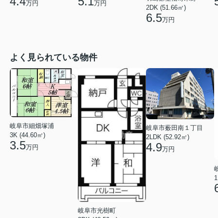
4.4
5.1
万円
万円
2DK (51.66㎡)
6.5
万円
よく見られている物件
岐阜市細畑塚浦
岐阜市薮田南１丁目
3K (44.60㎡)
2LDK (52.92㎡)
3.5
4.9
万円
万円
1
岐阜市光樹町