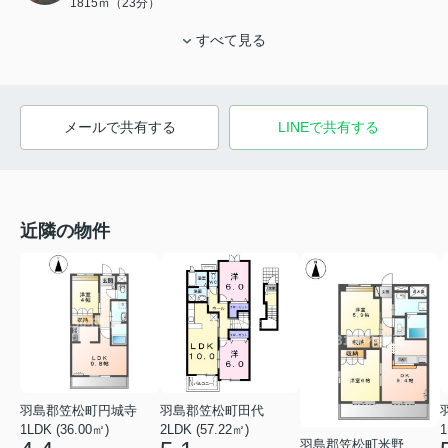
1815ｍ（23分）
すべて見る
メールで共有する
LINEで共有する
近隣の物件
羽島郡笠松町円城寺
羽島郡笠松町田代
1LDK (36.00㎡)
2LDK (57.22㎡)
1
羽島郡笠松町米野