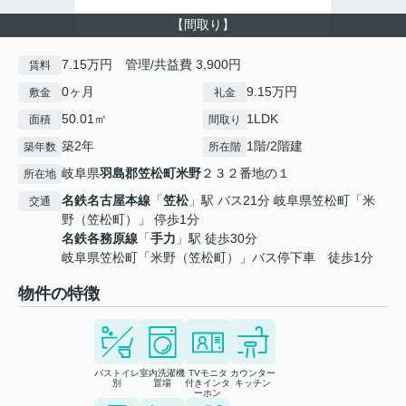
【間取り】
7.15万円 管理/共益費 3,900円
賃料
0ヶ月
9.15万円
敷金
礼金
50.01㎡
1LDK
面積
間取り
築2年
1階/2階建
築年数
所在階
岐阜県
羽島郡笠松町
米野
２３２番地の１
所在地
名鉄名古屋本線
「
笠松
」駅 バス21分 岐阜県笠松町「米
交通
野（笠松町）」 停歩1分
名鉄各務原線
「
手力
」駅 徒歩30分
岐阜県笠松町「米野（笠松町）」バス停下車 徒歩1分
物件の特徴
バストイレ
室内洗濯機
TVモニタ
カウンター
別
置場
付きインタ
キッチン
ーホン