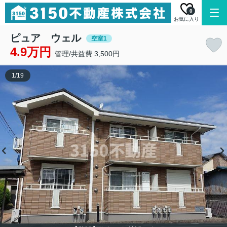
0
お気に入り
ピュア ウェル
空室1
4.9万円
管理/共益費 3,500円
1
/
19