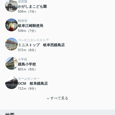
保育園
かがしまこども園
509ｍ（7分）
郵便局
岐阜江崎郵便局
539ｍ（7分）
コンビニエンスストア
ミニストップ 岐阜西鏡島店
572ｍ（8分）
小学校
鏡島小学校
601ｍ（8分）
ホームセンター
DCM 岐阜鏡島店
712ｍ（9分）
すべて見る