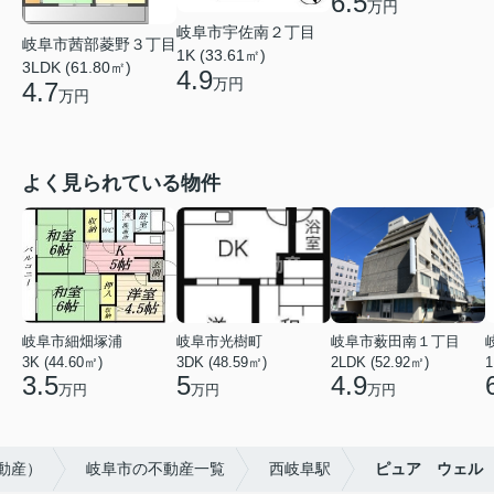
6.5
万円
岐阜市宇佐南２丁目
岐阜市茜部菱野３丁目
1K (33.61㎡)
3LDK (61.80㎡)
4.9
万円
4.7
万円
よく見られている物件
岐阜市細畑塚浦
岐阜市光樹町
岐阜市薮田南１丁目
3K (44.60㎡)
3DK (48.59㎡)
2LDK (52.92㎡)
1
3.5
5
4.9
万円
万円
万円
動産）
岐阜市の不動産一覧
西岐阜駅
ピュア ウェル