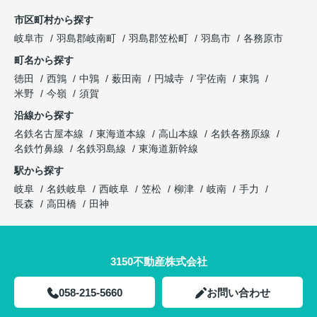
市区町村から探す
岐阜市
羽島郡岐南町
羽島郡笠松町
羽島市
各務原市
町名から探す
徳田
西鶉
中鶉
薮田南
円城寺
宇佐南
東鶉
米野
今嶺
須賀
沿線から探す
名鉄名古屋本線
東海道本線
高山本線
名鉄各務原線
名鉄竹鼻線
名鉄羽島線
東海道新幹線
駅から探す
岐阜
名鉄岐阜
西岐阜
笠松
柳津
岐南
手力
長森
高田橋
田神
3150不動産株式会社
058-215-5660
お問い合わせ