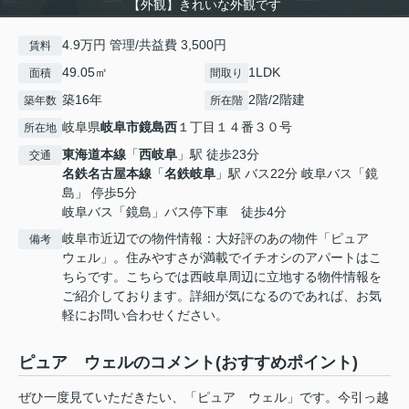
【外観】きれいな外観です
4.9万円 管理/共益費 3,500円
賃料
49.05㎡
1LDK
面積
間取り
築16年
2階/2階建
築年数
所在階
岐阜県
岐阜市
鏡島西
１丁目１４番３０号
所在地
東海道本線
「
西岐阜
」駅 徒歩23分
交通
名鉄名古屋本線
「
名鉄岐阜
」駅 バス22分 岐阜バス「鏡
島」 停歩5分
岐阜バス「鏡島」バス停下車 徒歩4分
岐阜市近辺での物件情報：大好評のあの物件「ピュア
備考
ウェル」。住みやすさが満載でイチオシのアパートはこ
ちらです。こちらでは西岐阜周辺に立地する物件情報を
ご紹介しております。詳細が気になるのであれば、お気
軽にお問い合わせください。
ピュア ウェルのコメント(おすすめポイント)
ぜひ一度見ていただきたい、「ピュア ウェル」です。今引っ越