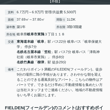
【外観】
6.7万円～6.9万円 管理/共益費 5,500円
賃料
37.69㎡～37.80㎡
1LDK
面積
間取り
築1年
3階/3階建
築年数
所在階
岐阜県
岐阜市
東鶉
３丁目１１８
所在地
東海道本線
「
岐阜
」駅 バス22分 岐阜バス「岐阜保健大
交通
学」 停歩7分
名鉄名古屋本線
「
笠松
」駅 バス7分 岐阜バス「津島神
社前（岐阜市東鶉）」 停歩8分
名鉄竹鼻線
「
柳津
」駅 徒歩29分
こだわりポイント満載のFILEDEN(フィールデン)。徒歩
備考
9分の場所に鶉小学校があります。さわやかな朝を迎え
ることのできる通風良好なアパート。こちらの物件はア
パートです。できるだけ早めに不動産情報を集めたい方
は当社スタッフまでご連絡ください。地域の不動産情報
をいち早くお届けします。
FIELDEN(フィールデン)のコメント(おすすめポイ