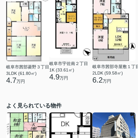
岐阜市宇佐南２丁目
岐阜市茜部寺屋敷１丁
岐阜市茜部菱野３丁目
1K (33.61㎡)
2LDK (59.58㎡)
3LDK (61.80㎡)
4.9
万円
6.2
4.7
万円
万円
よく見られている物件