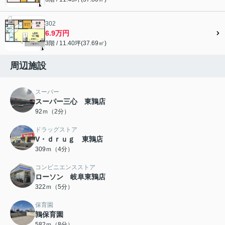
302
6.9万円
3階 / 11.40坪(37.69㎡)
周辺施設
スーパー
スーパー三心 東鶉店
92ｍ（2分）
ドラッグストア
V・ｄｒｕｇ 東鶉店
309ｍ（4分）
コンビニエンスストア
ローソン 岐阜東鶉店
322ｍ（5分）
保育園
鶉保育園
582ｍ（8分）