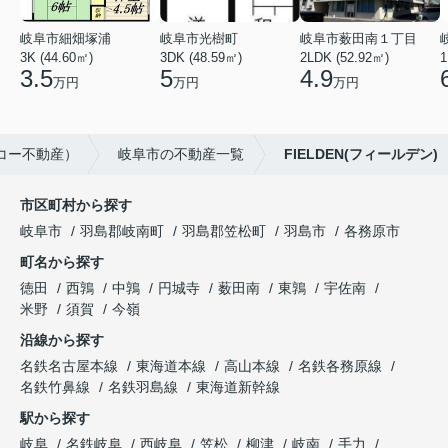
岐阜市細畑塚浦
岐阜市光樹町
岐阜市薮田南１丁目
3K (44.60㎡)
3DK (48.59㎡)
2LDK (52.92㎡)
1
3.5
5
4.9
万円
万円
万円
コー不動産）
岐阜市の不動産一覧
FIELDEN(フィールデン)
市区町村から探す
岐阜市
羽島郡岐南町
羽島郡笠松町
羽島市
各務原市
町名から探す
徳田
西鶉
中鶉
円城寺
薮田南
東鶉
宇佐南
米野
須賀
今嶺
沿線から探す
名鉄名古屋本線
東海道本線
高山本線
名鉄各務原線
名鉄竹鼻線
名鉄羽島線
東海道新幹線
駅から探す
岐阜
名鉄岐阜
西岐阜
笠松
柳津
岐南
手力