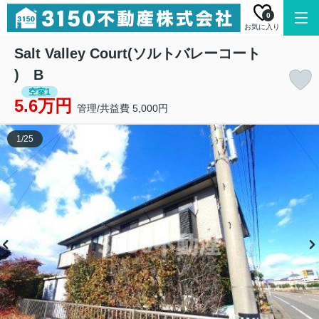
0
お気に入り
Salt Valley Court(ソルトバレーコート
) B
空室1
5.6万円
管理/共益費 5,000円
1
/
25