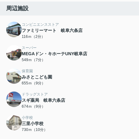
周辺施設
コンビニエンスストア
ファミリーマート 岐阜六条店
116ｍ（2分）
スーパー
MEGAドン・キホーテUNY岐阜店
549ｍ（7分）
保育園
みさとこども園
655ｍ（9分）
ドラッグストア
スギ薬局 岐阜六条店
674ｍ（9分）
小学校
三里小学校
730ｍ（10分）