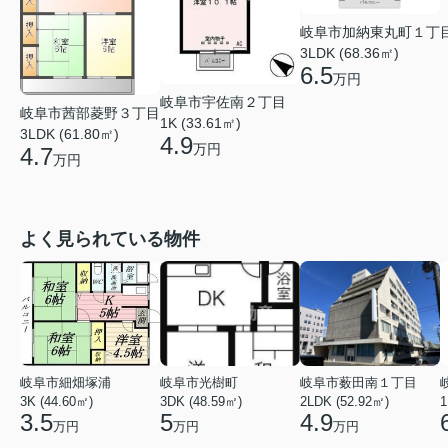
岐阜市加納東丸町１丁
3LDK (68.36㎡)
6.5
万円
岐阜市宇佐南２丁目
岐阜市茜部菱野３丁目
1K (33.61㎡)
3LDK (61.80㎡)
4.9
万円
4.7
万円
よく見られている物件
岐阜市細畑塚浦
岐阜市光樹町
岐阜市薮田南１丁目
3K (44.60㎡)
3DK (48.59㎡)
2LDK (52.92㎡)
1
3.5
5
4.9
万円
万円
万円