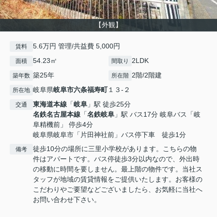
【外観】
5.6万円 管理/共益費 5,000円
賃料
54.23㎡
2LDK
面積
間取り
築25年
2階/2階建
築年数
所在階
岐阜県
岐阜市
六条福寿町
１３-２
所在地
東海道本線
「
岐阜
」駅 徒歩25分
交通
名鉄名古屋本線
「
名鉄岐阜
」駅 バス17分 岐阜バス「岐
阜精機前」 停歩4分
岐阜県岐阜市「片田神社前」バス停下車 徒歩1分
徒歩10分の場所に三里小学校があります。こちらの物
備考
件はアパートです。バス停徒歩3分以内なので、外出時
の移動に時間を要しません。最上階の物件です。当社ス
タッフが地域の賃貸情報をご提供いたします。お客様の
こだわりやご要望などございましたら、お気軽に当社へ
お問い合わせ下さい。