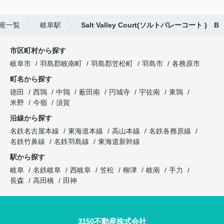
産一覧
岐阜駅
Salt Valley Court(ソルトバレーコート ) B
市区町村から探す
岐阜市
羽島郡岐南町
羽島郡笠松町
羽島市
各務原市
町名から探す
徳田
西鶉
中鶉
薮田南
円城寺
宇佐南
東鶉
米野
今嶺
須賀
沿線から探す
名鉄名古屋本線
東海道本線
高山本線
名鉄各務原線
名鉄竹鼻線
名鉄羽島線
東海道新幹線
駅から探す
岐阜
名鉄岐阜
西岐阜
笠松
柳津
岐南
手力
長森
高田橋
田神
3150不動産株式会社