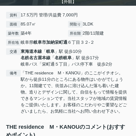
【外観】
17.5万円 管理/共益費 7,000円
賃料
85.07㎡
3LDK
面積
間取り
築4年
2階/11階建
築年数
所在階
岐阜県
岐阜市
加納栄町通
６丁目３２-２
所在地
東海道本線
「
岐阜
」駅 徒歩10分
交通
名鉄名古屋本線
「
名鉄岐阜
」駅 徒歩17分
岐阜バス「栄町通５丁目」バス停下車 徒歩2分
「THE residence M・KANOU」のここがイチオシ。
備考
駅から徒歩11分のところにある物件はいかがでしょう
か。11階建てで、街並みに溶け込んだ落ち着いた建
物。造りとデザインに関して、自信をもって情報を提供
できるマンションです。当社スタッフが地域の賃貸情報
をご提供いたします。お客様のこだわりやご要望などご
ざいましたら、お気軽に当社へお問い合わせ下さい。
THE residence M・KANOUのコメント(おすす
めポイント)