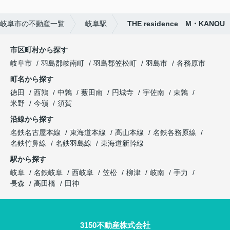
岐阜市の不動産一覧
岐阜駅
THE residence M・KANOU
市区町村から探す
岐阜市
羽島郡岐南町
羽島郡笠松町
羽島市
各務原市
町名から探す
徳田
西鶉
中鶉
薮田南
円城寺
宇佐南
東鶉
米野
今嶺
須賀
沿線から探す
名鉄名古屋本線
東海道本線
高山本線
名鉄各務原線
名鉄竹鼻線
名鉄羽島線
東海道新幹線
駅から探す
岐阜
名鉄岐阜
西岐阜
笠松
柳津
岐南
手力
長森
高田橋
田神
3150不動産株式会社