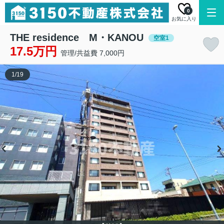
0
お気に入り
THE residence M・KANOU
空室1
17.5万円
管理/共益費 7,000円
1
/
19