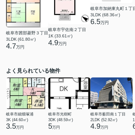
岐阜市加納東丸町１丁
3LDK (68.36㎡)
6.5
万円
岐阜市宇佐南２丁目
岐阜市茜部菱野３丁目
1K (33.61㎡)
3LDK (61.80㎡)
4.9
万円
4.7
万円
よく見られている物件
岐阜市細畑塚浦
岐阜市光樹町
岐阜市薮田南１丁目
3K (44.60㎡)
3DK (48.59㎡)
2LDK (52.92㎡)
1
3.5
5
4.9
万円
万円
万円