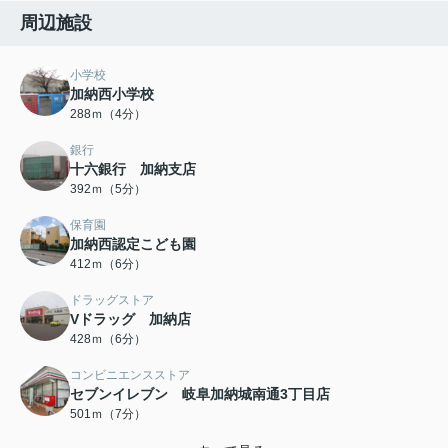
周辺施設
小学校
加納西小学校
288ｍ（4分）
銀行
十六銀行 加納支店
392ｍ（5分）
保育園
加納西認定こども園
412ｍ（6分）
ドラッグストア
Vドラッグ 加納店
428ｍ（6分）
コンビニエンスストア
セブンイレブン 岐阜加納城南通3丁目店
501ｍ（7分）