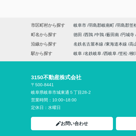
市区町村から探す
岐阜市
羽島郡岐南町
羽島郡笠
町名から探す
徳田
西鶉
中鶉
薮田南
円城寺
沿線から探す
名鉄名古屋本線
東海道本線
高
駅から探す
岐阜
名鉄岐阜
西岐阜
笠松
柳
3150不動産株式会社
〒500-8441
岐阜県岐阜市城東通５丁目28-2
営業時間：
10:00~18:00
定休日：
水曜日
お問い合わせ