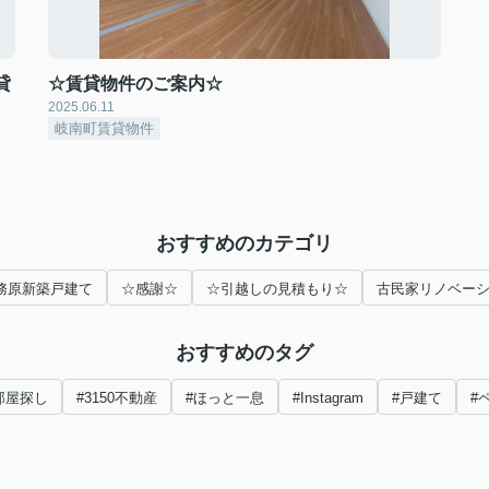
貸
☆賃貸物件のご案内☆
2025.06.11
岐南町賃貸物件
おすすめのカテゴリ
務原新築戸建て
☆感謝☆
☆引越しの見積もり☆
古民家リノベー
おすすめのタグ
部屋探し
#3150不動産
#ほっと一息
#Instagram
#戸建て
#