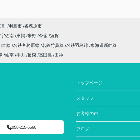
松町
羽島市
各務原市
宇佐南
東鶉
米野
今嶺
須賀
山本線
名鉄各務原線
名鉄竹鼻線
名鉄羽島線
東海道新幹線
津
岐南
手力
長森
高田橋
田神
トップページ
スタッフ
お客様の声
058-215-5660
ブログ