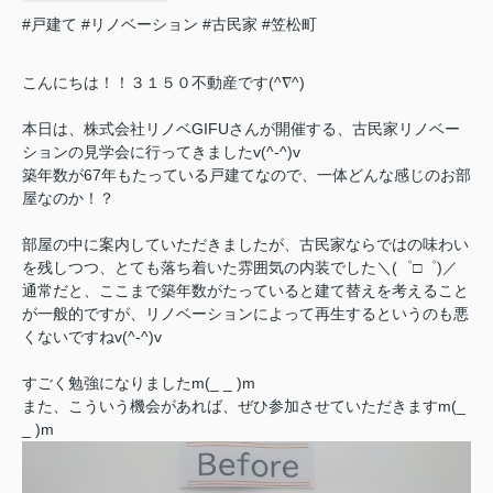
#戸建て
#リノベーション
#古民家
#笠松町
こんにちは！！３１５０不動産です(^∇^)
本日は、株式会社リノベGIFUさんが開催する、古民家リノベー
ションの見学会に行ってきましたv(^-^)v
築年数が67年もたっている戸建てなので、一体どんな感じのお部
屋なのか！？
部屋の中に案内していただきましたが、古民家ならではの味わい
を残しつつ、とても落ち着いた雰囲気の内装でした＼(゜□゜)／
通常だと、ここまで築年数がたっていると建て替えを考えること
が一般的ですが、リノベーションによって再生するというのも悪
くないですねv(^-^)v
すごく勉強になりましたm(_ _ )m
また、こういう機会があれば、ぜひ参加させていただきますm(_
_ )m