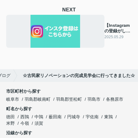
NEXT
【Instagram
の登録がしや
すくなりまし
2025.05.29
た】
ブログ
☆古民家リノベーションの完成見学会に行ってきました☆
市区町村から探す
岐阜市
羽島郡岐南町
羽島郡笠松町
羽島市
各務原市
町名から探す
徳田
西鶉
中鶉
薮田南
円城寺
宇佐南
東鶉
米野
今嶺
須賀
沿線から探す