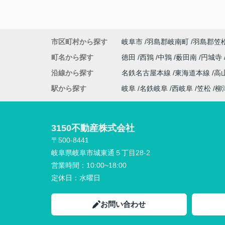
市区町村から探す
岐阜市
羽島郡岐南町
羽島郡笠
町名から探す
徳田
西鶉
中鶉
薮田南
円城寺
沿線から探す
名鉄名古屋本線
東海道本線
高
駅から探す
岐阜
名鉄岐阜
西岐阜
笠松
柳
3150不動産株式会社
〒500-8441
岐阜県岐阜市城東通５丁目28-2
営業時間：
10:00~18:00
定休日：
水曜日
お問い合わせ