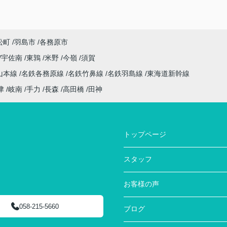
松町
羽島市
各務原市
宇佐南
東鶉
米野
今嶺
須賀
山本線
名鉄各務原線
名鉄竹鼻線
名鉄羽島線
東海道新幹線
津
岐南
手力
長森
高田橋
田神
トップページ
スタッフ
お客様の声
058-215-5660
ブログ