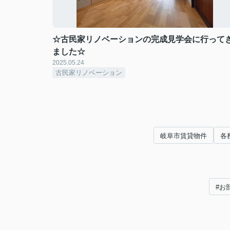
☆古民家リノベーションの完成見学会に行って
ました☆
2025.05.24
古民家リノベーション
岐阜市賃貸物件
各
#お