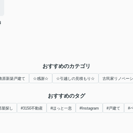
き
おすすめのカテゴリ
務原新築戸建て
☆感謝☆
☆引越しの見積もり☆
古民家リノベー
おすすめのタグ
部屋探し
#3150不動産
#ほっと一息
#Instagram
#戸建て
#