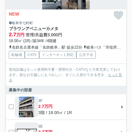
NEW
岐阜市七軒町
ブラウンアベニューカメタ
2.7
万円
管理/共益費3,000円
18.00㎡ (1R) /築34年 /4階建
名鉄名古屋本線「名鉄岐阜」駅 徒歩22分
岐阜バス「市役所・鶯谷高校口」バス停下車 徒歩1分
駐輪場
CATV
インターネット対応
公共下水
室内設備はネット使用料不要・照明付き・CATVなど大変充実しており
ます。急なお引越しにもうれしい、すぐに入居ができる空き...
もっと見
る
募集中の部屋
3F
2.7万円
3階 / 18.00㎡ / 1R
3E
2.7万円