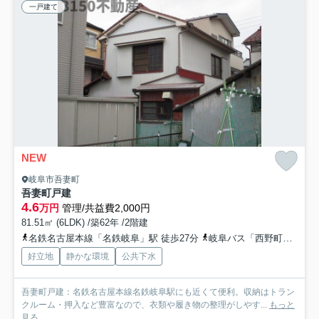
一戸建て
NEW
岐阜市吾妻町
吾妻町戸建
4.6
万円
管理/共益費2,000円
81.51㎡ (6LDK) /築62年 /2階建
名鉄名古屋本線「名鉄岐阜」駅 徒歩27分
岐阜バス「西野町（バス）」バス停下車 徒歩4分
好立地
静かな環境
公共下水
吾妻町戸建：名鉄名古屋本線名鉄岐阜駅にも近くて便利。収納はトラン
クルーム・押入など豊富なので、衣類や履き物の整理がしやす...
もっと
見る