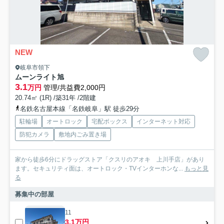
NEW
岐阜市領下
ムーンライト旭
3.1
万円
管理/共益費2,000円
20.74㎡ (1R) /築31年 /2階建
名鉄名古屋本線「名鉄岐阜」駅 徒歩29分
駐輪場
オートロック
宅配ボックス
インターネット対応
防犯カメラ
敷地内ごみ置き場
家から徒歩6分にドラッグストア「クスリのアオキ 上川手店」があり
ます。セキュリティ面は、オートロック・TVインターホンな...
もっと見
る
募集中の部屋
11
3.1万円