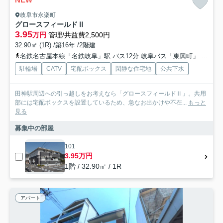
岐阜市永楽町
グロースフィールドⅡ
3.95
万円
管理/共益費2,500円
32.90㎡ (1R) /築16年 /2階建
名鉄名古屋本線「名鉄岐阜」駅 バス12分 岐阜バス「東興町」 停歩6分
駐輪場
CATV
宅配ボックス
閑静な住宅地
公共下水
田神駅周辺への引っ越しをお考えなら「グロースフィールドⅡ」。共用
部には宅配ボックスを設置しているため、急なお出かけや不在...
もっと
見る
募集中の部屋
101
3.95万円
1階 / 32.90㎡ / 1R
アパート