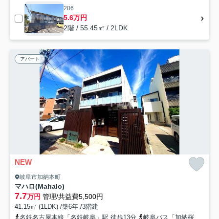
206
5.6万円
2階 / 55.45㎡ / 2LDK
アパート
NEW
岐阜市加納本町
マハロ(Mahalo)
7.7
万円
管理/共益費5,500円
41.15㎡ (1LDK) /築6年 /3階建
名鉄名古屋本線「名鉄岐阜」駅 徒歩13分
岐阜バス「加納桜道」バス停下車 徒歩1分