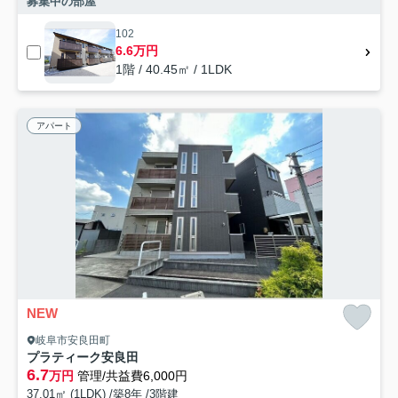
募集中の部屋
102
6.6万円
1階 / 40.45㎡ / 1LDK
アパート
NEW
岐阜市安良田町
プラティーク安良田
6.7
万円
管理/共益費6,000円
37.01㎡ (1LDK) /築8年 /3階建