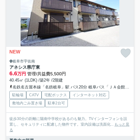
NEW
岐阜市宇佐南
アネシス県庁東
6.6
万円
管理/共益費5,500円
40.45㎡ (1LDK) /築2年 /2階建
名鉄名古屋本線「名鉄岐阜」駅 バス20分 岐阜バス「ＪＡ会館前」 停歩2分
駐輪場
CATV
宅配ボックス
インターネット対応
敷地内ごみ置き場
駐車2台可
徒歩30分の距離に陽南中学校があるのも魅力。TVインターフォンを設
置し、セキュリティに配慮した物件です。室内設備は洗面化...
もっと見
る