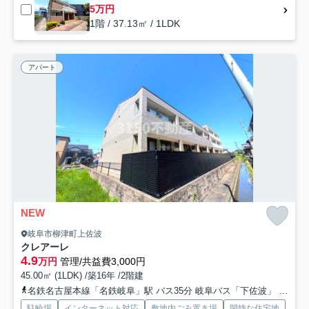
5万円
1階 / 37.13㎡ / 1LDK
アパート
NEW
岐阜市柳津町上佐波
クレアーレ
4.9
万円
管理/共益費3,000円
45.00㎡ (1LDK) /築16年 /2階建
名鉄名古屋本線「名鉄岐阜」駅 バス35分 岐阜バス「下佐波」 停歩3分
駐輪場
インターネット対応
敷地内ごみ置き場
閑静な住宅地