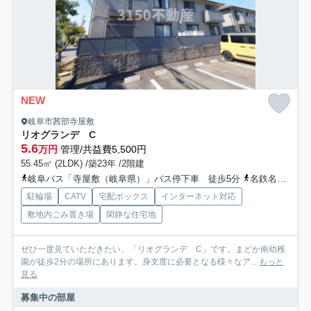
NEW
岐阜市茜部寺屋敷
リオグランデ C
5.6
万円
管理/共益費5,500円
55.45㎡ (2LDK) /築23年 /2階建
岐阜バス「寺屋敷（岐阜県）」バス停下車 徒歩5分
名鉄名古屋本線「名鉄岐阜」駅 バス23分 岐阜バス「寺屋敷（岐阜県）」 停歩6分
駐輪場
CATV
宅配ボックス
インターネット対応
敷地内ごみ置き場
閑静な住宅地
ぜひ一度見ていただきたい、「リオグランデ C」です。まどか南幼稚
園が徒歩2分の場所にあります。身支度に必要となる様々なア...
もっと
見る
募集中の部屋