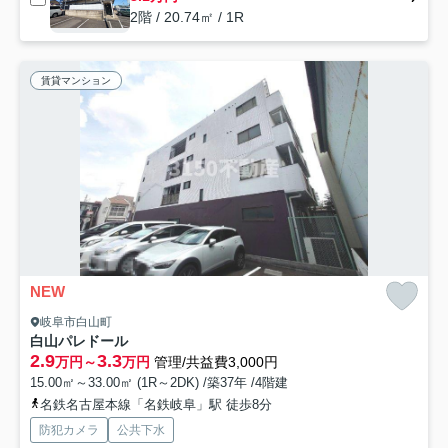
2階 / 20.74㎡ / 1R
賃貸マンション
NEW
岐阜市白山町
白山パレドール
2.9
3.3
万円～
万円
管理/共益費3,000円
15.00㎡～33.00㎡ (1R～2DK) /築37年 /4階建
名鉄名古屋本線「名鉄岐阜」駅 徒歩8分
防犯カメラ
公共下水