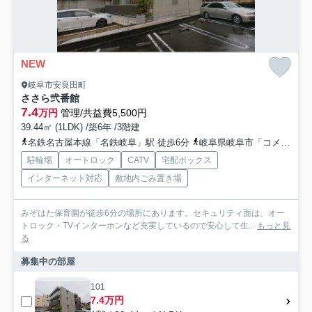
NEW
岐阜市安良田町
ささら弐番館
7.4
万円
管理/共益費5,500円
39.44㎡ (1LDK) /築6年 /3階建
名鉄名古屋本線「名鉄岐阜」駅 徒歩6分
岐阜県岐阜市「コメダコーヒー前」バス停下車 徒歩3分
駐輪場
オートロック
CATV
宅配ボックス
インターネット対応
敷地内ごみ置き場
みぞはた保育園が徒歩6分の場所にあります。セキュリティ面は、オー
トロック・TVインターホンなど充実しているので安心して生...
もっと見
る
募集中の部屋
101
7.4万円