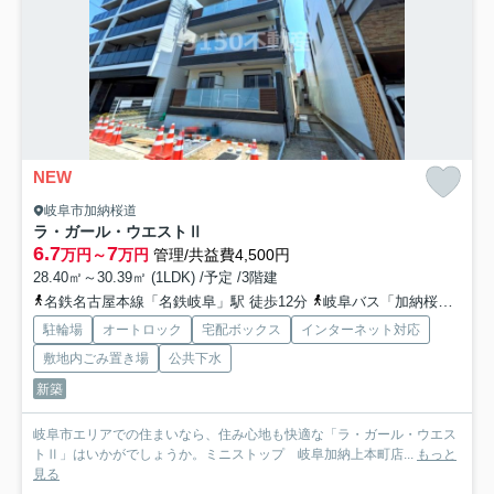
NEW
岐阜市加納桜道
ラ・ガール・ウエストⅡ
6.7
7
万円～
万円
管理/共益費4,500円
28.40㎡～30.39㎡ (1LDK) /予定 /3階建
名鉄名古屋本線「名鉄岐阜」駅 徒歩12分
岐阜バス「加納桜道」バス停下車 徒歩1分
駐輪場
オートロック
宅配ボックス
インターネット対応
敷地内ごみ置き場
公共下水
新築
岐阜市エリアでの住まいなら、住み心地も快適な「ラ・ガール・ウエス
トⅡ」はいかがでしょうか。ミニストップ 岐阜加納上本町店...
もっと
見る