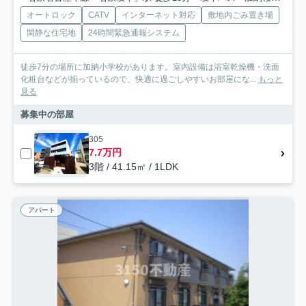
オートロック
CATV
インターネット対応
敷地内ごみ置き場
閑静な住宅地
24時間緊急通報システム
徒歩7分の場所に加納小学校があります。室内設備は浴室乾燥機・洗面
化粧台などが揃っているので、快適に過ごしやすいお部屋にな...
もっと
見る
募集中の部屋
305
7.7万円
3階 / 41.15㎡ / 1LDK
アパート