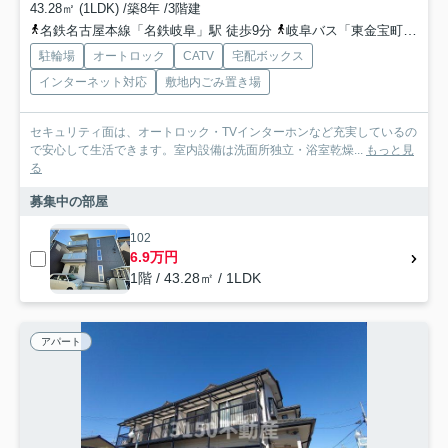
43.28㎡ (1LDK) /築8年 /3階建
名鉄名古屋本線「名鉄岐阜」駅 徒歩9分
岐阜バス「東金宝町」バス停下車 徒歩3分
駐輪場
オートロック
CATV
宅配ボックス
インターネット対応
敷地内ごみ置き場
セキュリティ面は、オートロック・TVインターホンなど充実しているの
で安心して生活できます。室内設備は洗面所独立・浴室乾燥...
もっと見
る
募集中の部屋
102
6.9万円
1階 / 43.28㎡ / 1LDK
アパート