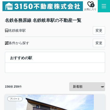
0
お気に入り
名鉄各務原線 名鉄岐阜駅の不動産一覧
名鉄岐阜駅
変更
条件から探す
変更
おすすめの駅
156
棟
259
件
アパート