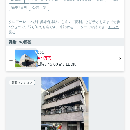
駐車2台可
公共下水
クレアーレ：名鉄竹鼻線柳津駅にも近くて便利。さば子ども園まで徒歩
5分なので、送り迎えも楽です。来訪者をモニターで確認でき...
もっと
見る
募集中の部屋
101
4.9万円
1階 / 45.00㎡ / 1LDK
賃貸マンション