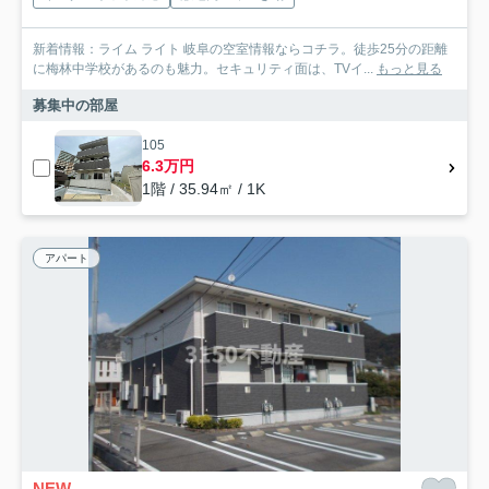
新着情報：ライム ライト 岐阜の空室情報ならコチラ。徒歩25分の距離
に梅林中学校があるのも魅力。セキュリティ面は、TVイ...
もっと見る
募集中の部屋
105
6.3万円
1階 / 35.94㎡ / 1K
アパート
NEW