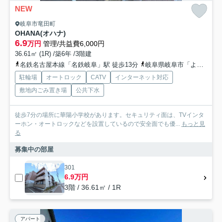
NEW
岐阜市竜田町
OHANA(オハナ)
6.9
万円
管理/共益費6,000円
36.61㎡ (1R) /築6年 /3階建
名鉄名古屋本線「名鉄岐阜」駅 徒歩13分
岐阜県岐阜市「よしだファミリークリニック」バス停下車 徒歩3分
駐輪場
オートロック
CATV
インターネット対応
敷地内ごみ置き場
公共下水
徒歩7分の場所に華陽小学校があります。セキュリティ面は、TVインタ
ーホン・オートロックなどを設置しているので安全面でも優...
もっと見
る
募集中の部屋
301
6.9万円
3階 / 36.61㎡ / 1R
アパート