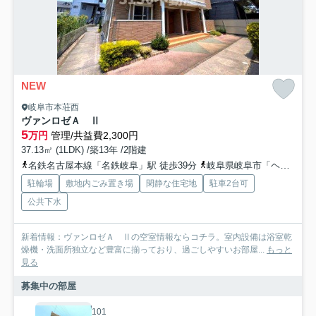
NEW
岐阜市本荘西
ヴァンロゼＡ Ⅱ
5
万円
管理/共益費2,300円
37.13㎡ (1LDK) /築13年 /2階建
名鉄名古屋本線「名鉄岐阜」駅 徒歩39分
岐阜県岐阜市「ヘルスバンク敷島店」バス停下車 徒歩5分
駐輪場
敷地内ごみ置き場
閑静な住宅地
駐車2台可
公共下水
新着情報：ヴァンロゼＡ Ⅱの空室情報ならコチラ。室内設備は浴室乾
燥機・洗面所独立など豊富に揃っており、過ごしやすいお部屋...
もっと
見る
募集中の部屋
101