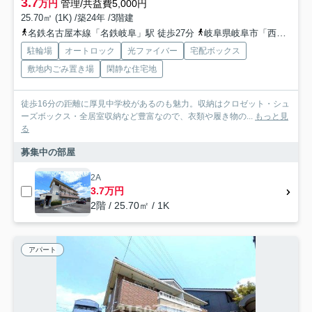
3.7
万円
管理/共益費5,000円
25.70㎡ (1K) /築24年 /3階建
名鉄名古屋本線「名鉄岐阜」駅 徒歩27分
岐阜県岐阜市「西領下」バス停下車 徒歩7分
駐輪場
オートロック
光ファイバー
宅配ボックス
敷地内ごみ置き場
閑静な住宅地
徒歩16分の距離に厚見中学校があるのも魅力。収納はクロゼット・シュ
ーズボックス・全居室収納など豊富なので、衣類や履き物の...
もっと見
る
募集中の部屋
2A
3.7万円
2階 / 25.70㎡ / 1K
アパート