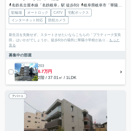
名鉄名古屋本線「名鉄岐阜」駅 徒歩8分
岐阜県岐阜市「華陽郵便局前」バス停下車 徒歩2分
駐輪場
オートロック
CATV
宅配ボックス
インターネット対応
防犯カメラ
新生活を失敗せず、スタートさせたいならこちらの「プラティーク安良
田」はいかがでしょうか。徒歩6分の場所に華陽小学校があり...
もっと
見る
募集中の部屋
203
6.7万円
2階 / 37.01㎡ / 1LDK
アパート