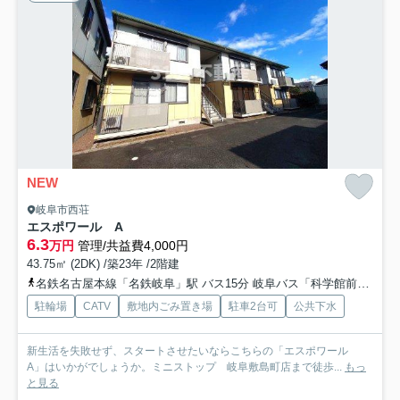
NEW
岐阜市西荘
エスポワール A
6.3
万円
管理/共益費4,000円
43.75㎡ (2DK) /築23年 /2階建
名鉄名古屋本線「名鉄岐阜」駅 バス15分 岐阜バス「科学館前（岐阜県）」 停歩9分
駐輪場
CATV
敷地内ごみ置き場
駐車2台可
公共下水
新生活を失敗せず、スタートさせたいならこちらの「エスポワール
A」はいかがでしょうか。ミニストップ 岐阜敷島町店まで徒歩...
もっ
と見る