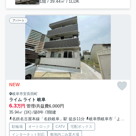
1階 / 39.44㎡ / 1LDK
アパート
NEW
岐阜市安良田町
ライム ライト 岐阜
6.3
万円
管理/共益費6,000円
35.94㎡ (1K) /築8年 /3階建
名鉄名古屋本線「名鉄岐阜」駅 徒歩11分
岐阜県岐阜市「よしだファミリークリニック」バス停下車 徒歩4分
駐輪場
オートロック
CATV
宅配ボックス
インターネット対応
敷地内ごみ置き場