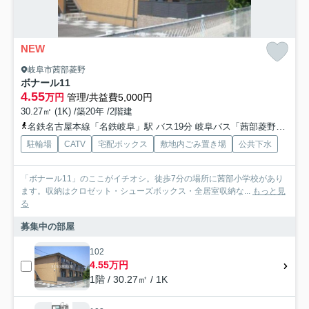
NEW
岐阜市茜部菱野
ボナール11
4.55
万円
管理/共益費5,000円
30.27㎡ (1K) /築20年 /2階建
名鉄名古屋本線「名鉄岐阜」駅 バス19分 岐阜バス「茜部菱野」 停歩1分
駐輪場
CATV
宅配ボックス
敷地内ごみ置き場
公共下水
「ボナール11」のここがイチオシ。徒歩7分の場所に茜部小学校があり
ます。収納はクロゼット・シューズボックス・全居室収納な...
もっと見
る
募集中の部屋
102
4.55万円
1階 / 30.27㎡ / 1K