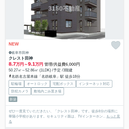
NEW
岐阜市田神
クレスト田神
8.7
9.1
万円～
万円
管理/共益費6,000円
50.27㎡～52.86㎡ (1LDK) /予定 /3階建
名鉄名古屋本線「名鉄岐阜」駅 徒歩18分
駐輪場
オートロック
宅配ボックス
インターネット対応
防犯カメラ
敷地内ごみ置き場
新築
ぜひ一度見ていただきたい、「クレスト田神」です。徒歩8分の場所に
華陽小学校があります。セキュリティ面は、TVインターホン...
もっと見
る