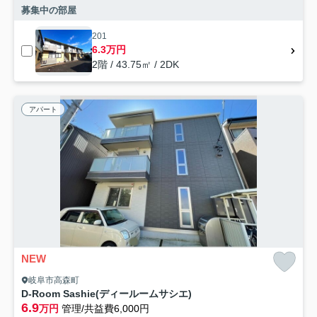
募集中の部屋
201
6.3万円
2階 / 43.75㎡ / 2DK
アパート
NEW
岐阜市高森町
D-Room Sashie(ディールームサシエ)
6.9
万円
管理/共益費6,000円